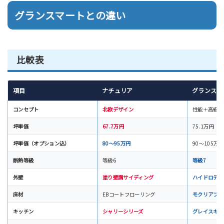
グランスマートとの違い
比較表
項目
ナチュリア
グランスマ
コンセプト
北欧デザイン
性能＋高級感
坪単価
67.7万円
75.1万円
坪単価（オプション込）
80〜95万円
90〜105万円
断熱等級
等級6
等級7
外壁
塗り壁調サイディング
ハイドロテク
床材
EBコートフローリング
モクリアフロ
キッチン
シャリーシリーズ
グレイスキッ