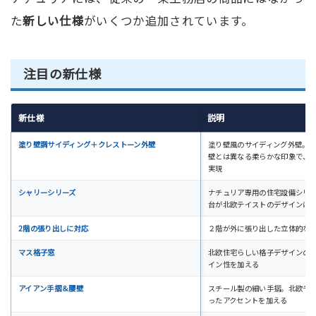
た
新しい仕様
がいくつか追加されています。
注目の新仕様
新仕様
説明
塗り壁調サイディング＋クレストーン外壁
塗り壁風のサイディング外壁。
壁とは異なる柔らかな印象で、
実現
シャリーシリーズ
ナチュリア専用の住宅設備シリ
台が北欧テイストのデザインに
2階の張り出しに対応
２階が外に張り出した立体的な
マス格子窓
北欧住宅らしい格子デザインの
イン性を加える
アイアン手摺＆腰壁
スチール製の細い手摺。北欧モ
ったアクセントを加える