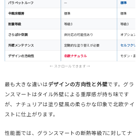
パラペットルーフ
—
標準
全館床暖房
標準
標準
耐震等級
等級3
等級3
さらぽか空調
非対応の可能性あり
オプション対
外壁メンテナンス
定期的な塗り替えが必要
セルフクリー
デザインの方向性
北欧ナチュラル
モダン・高級
最も大きな違いは
デザインの方向性と外壁
です。グラ
ンスマートはタイル外壁による重厚感が持ち味です
が、ナチュリアは塗り壁風の柔らかな印象で北欧テイ
ストに仕上がります。
性能面では、グランスマートの断熱等級7に対してナ