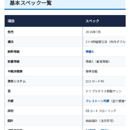
基本スペック一覧
項目
スペック
発売
2026年7月
構法
2×6枠組壁工法（外内ダブル断
断熱等級
等級6
耐震等級
等級3（最高等級）
全館床暖房
標準搭載
換気システム
ロスガード90
窓
トリプルガラス樹脂サッシ
外壁
クレストーン外壁
（塗り壁風サ
床材
EBコートフローリング
設計
自由設計（注文住宅）